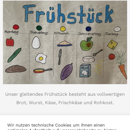
Unser gleitendes Frühstück besteht aus vollwertigen
Brot, Wurst, Käse, Frischkäse und Rohkost.
Die Kinder bedienen sich selbstständig am frischen
Wir nutzen technische Cookies um Ihnen einen
Buffet. Um Vielfalt in under Frühstück zu bringen,