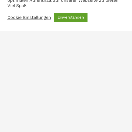
optimalen Aufenthalt auf unserer Webseite zu bieten.
bieten wir drei mal wöchentlich zusätzliche
Viel Spaß
Spezialitäten an.
Cookie Einstellungen
Einverstanden
Erkennen Sie diese auf dem Bild?
←
Vorheriger Seite
Nächster Seite
→
Impressum